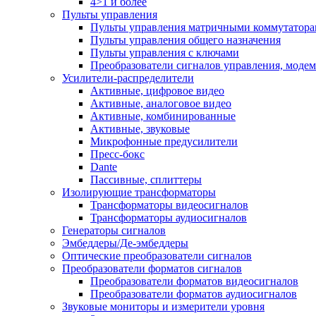
4>1 и более
Пульты управления
Пульты управления матричными коммутатор
Пульты управления общего назначения
Пульты управления с ключами
Преобразователи сигналов управления, моде
Усилители-распределители
Активные, цифровое видео
Активные, аналоговое видео
Активные, комбинированные
Активные, звуковые
Микрофонные предусилители
Пресс-бокс
Dante
Пассивные, сплиттеры
Изолирующие трансформаторы
Трансформаторы видеосигналов
Трансформаторы аудиосигналов
Генераторы сигналов
Эмбеддеры/Де-эмбеддеры
Оптические преобразователи сигналов
Преобразователи форматов сигналов
Преобразователи форматов видеосигналов
Преобразователи форматов аудиосигналов
Звуковые мониторы и измерители уровня