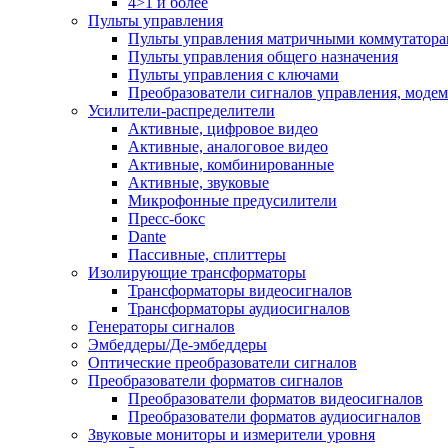
4>1 и более
Пульты управления
Пульты управления матричными коммутатор
Пульты управления общего назначения
Пульты управления с ключами
Преобразователи сигналов управления, моде
Усилители-распределители
Активные, цифровое видео
Активные, аналоговое видео
Активные, комбинированные
Активные, звуковые
Микрофонные предусилители
Пресс-бокс
Dante
Пассивные, сплиттеры
Изолирующие трансформаторы
Трансформаторы видеосигналов
Трансформаторы аудиосигналов
Генераторы сигналов
Эмбеддеры/Де-эмбеддеры
Оптические преобразователи сигналов
Преобразователи форматов сигналов
Преобразователи форматов видеосигналов
Преобразователи форматов аудиосигналов
Звуковые мониторы и измерители уровня