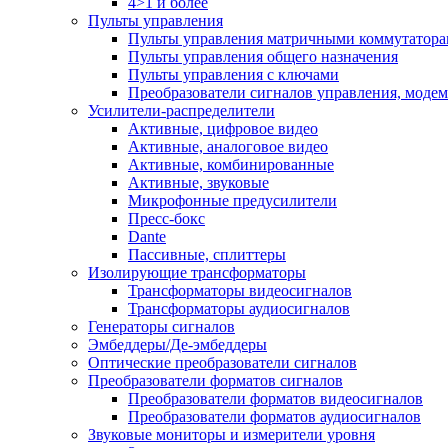
4>1 и более
Пульты управления
Пульты управления матричными коммутатор
Пульты управления общего назначения
Пульты управления с ключами
Преобразователи сигналов управления, моде
Усилители-распределители
Активные, цифровое видео
Активные, аналоговое видео
Активные, комбинированные
Активные, звуковые
Микрофонные предусилители
Пресс-бокс
Dante
Пассивные, сплиттеры
Изолирующие трансформаторы
Трансформаторы видеосигналов
Трансформаторы аудиосигналов
Генераторы сигналов
Эмбеддеры/Де-эмбеддеры
Оптические преобразователи сигналов
Преобразователи форматов сигналов
Преобразователи форматов видеосигналов
Преобразователи форматов аудиосигналов
Звуковые мониторы и измерители уровня