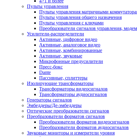
4>1 и более
Пульты управления
Пульты управления матричными коммутатор
Пульты управления общего назначения
Пульты управления с ключами
Преобразователи сигналов управления, моде
Усилители-распределители
Активные, цифровое видео
Активные, аналоговое видео
Активные, комбинированные
Активные, звуковые
Микрофонные предусилители
Пресс-бокс
Dante
Пассивные, сплиттеры
Изолирующие трансформаторы
Трансформаторы видеосигналов
Трансформаторы аудиосигналов
Генераторы сигналов
Эмбеддеры/Де-эмбеддеры
Оптические преобразователи сигналов
Преобразователи форматов сигналов
Преобразователи форматов видеосигналов
Преобразователи форматов аудиосигналов
Звуковые мониторы и измерители уровня