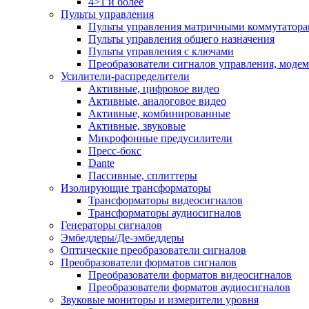
4>1 и более
Пульты управления
Пульты управления матричными коммутатор
Пульты управления общего назначения
Пульты управления с ключами
Преобразователи сигналов управления, моде
Усилители-распределители
Активные, цифровое видео
Активные, аналоговое видео
Активные, комбинированные
Активные, звуковые
Микрофонные предусилители
Пресс-бокс
Dante
Пассивные, сплиттеры
Изолирующие трансформаторы
Трансформаторы видеосигналов
Трансформаторы аудиосигналов
Генераторы сигналов
Эмбеддеры/Де-эмбеддеры
Оптические преобразователи сигналов
Преобразователи форматов сигналов
Преобразователи форматов видеосигналов
Преобразователи форматов аудиосигналов
Звуковые мониторы и измерители уровня